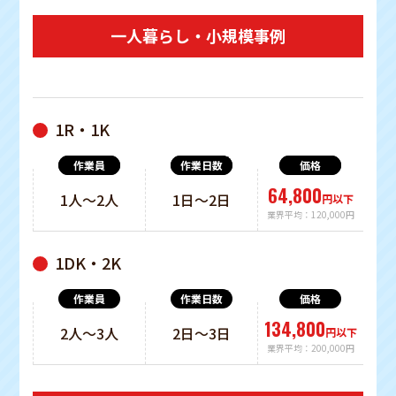
一人暮らし・小規模事例
1R・1K
作業員
作業日数
価格
64,800
1人〜2人
1日〜2日
円以下
業界平均：120,000円
1DK・2K
134,800
2人〜3人
2日〜3日
円以下
業界平均：200,000円