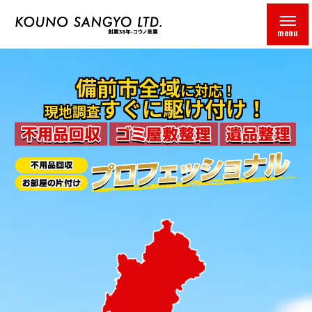
menu
備前市全域
に対応！
すぐに駆け付け！
現地調査