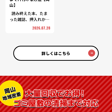
山】
読み終えた本、たま
った雑誌、押入れから
出てきた古い書類——
2026.07.28
紙類は一つひとつは軽
くても、まとまるとか
なりの重さになりま
す。「重くて運べな
詳しくはこちら
い」 …