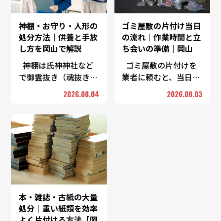
神棚・お守り・人形の
ゴミ屋敷の片付け当日
処分方法｜供養と手放
の流れ｜作業時間と立
し方を岡山で解説
ち会いの準備｜岡山
神棚は氏神神社など
ゴミ屋敷の片付けを
で御霊抜き（魂抜き）
業者に頼むと、当日は
をしてもらってから手
「仕分け→搬出→簡易
2026.08.04
2026.08.03
放すのが一般的です。
清掃→最終確認」とい
お守りやお札は、授か
う流れで進みます。所
った神社仏閣の古札納
要時間は部屋の広さと
所へ返納するのが基本
物量、投入する人数で
…
…
本・雑誌・古紙の大量
処分｜重い紙類を効率
よく片付ける方法【岡