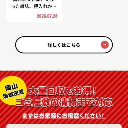
った雑誌、押入れから
出てきた古い書類——
2026.07.28
紙類は一つひとつは軽
くても、まとまるとか
なりの重さになりま
す。「重くて運べな
詳しくはこちら
い」 …