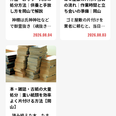
処分方法｜供養と手放
の流れ｜作業時間と立
し方を岡山で解説
ち会いの準備｜岡山
神棚は氏神神社など
ゴミ屋敷の片付けを
で御霊抜き（魂抜き）
業者に頼むと、当日は
をしてもらってから手
「仕分け→搬出→簡易
2026.08.04
2026.08.03
放すのが一般的です。
清掃→最終確認」とい
お守りやお札は、授か
う流れで進みます。所
った神社仏閣の古札納
要時間は部屋の広さと
所へ返納するのが基本
物量、投入する人数で
…
…
本・雑誌・古紙の大量
処分｜重い紙類を効率
よく片付ける方法【岡
山】
読み終えた本、たま