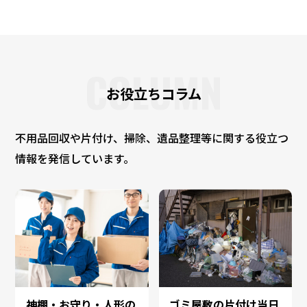
COLUMN
お役立ちコラム
不用品回収や片付け、掃除、遺品整理等に関する役立つ
情報を発信しています。
神棚・お守り・人形の
ゴミ屋敷の片付け当日