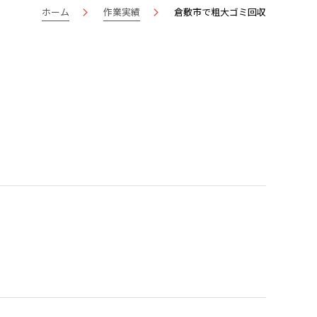
ホーム
作業実績
倉敷市で粗大ゴミ回収