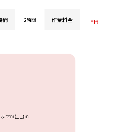
-
時間
作業料金
2時間
円
m(_ _)m