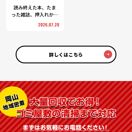
読み終えた本、たま
った雑誌、押入れから
出てきた古い書類——
2026.07.28
紙類は一つひとつは軽
くても、まとまるとか
なりの重さになりま
す。「重くて運べな
詳しくはこちら
い」 …