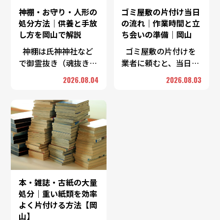
神棚・お守り・人形の
ゴミ屋敷の片付け当日
処分方法｜供養と手放
の流れ｜作業時間と立
し方を岡山で解説
ち会いの準備｜岡山
神棚は氏神神社など
ゴミ屋敷の片付けを
で御霊抜き（魂抜き）
業者に頼むと、当日は
をしてもらってから手
「仕分け→搬出→簡易
2026.08.04
2026.08.03
放すのが一般的です。
清掃→最終確認」とい
お守りやお札は、授か
う流れで進みます。所
った神社仏閣の古札納
要時間は部屋の広さと
所へ返納するのが基本
物量、投入する人数で
…
…
本・雑誌・古紙の大量
処分｜重い紙類を効率
よく片付ける方法【岡
山】