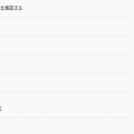
無を確認する
る
例