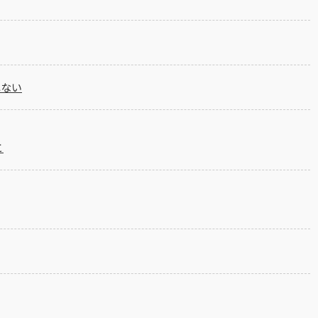
れない
と