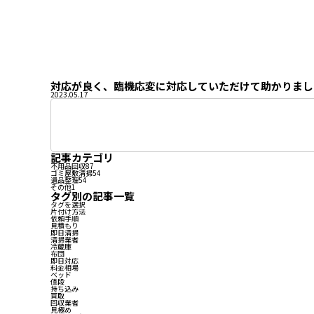
対応が良く、臨機応変に対応していただけて助かりまし
2023.05.17
記事カテゴリ
不用品回収
87
ゴミ屋敷清掃
54
遺品整理
54
その他
1
タグ別の記事一覧
タグを選択
片付け方法
依頼手順
見積もり
即日清掃
清掃業者
冷蔵庫
布団
即日対応
料金相場
ベッド
値段
持ち込み
買取
回収業者
見極め