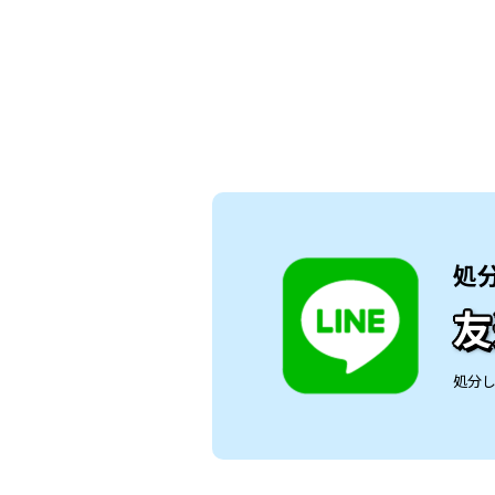
処
友
処分