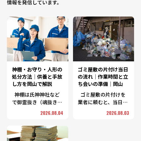
情報を発信しています。
神棚・お守り・人形の
ゴミ屋敷の片付け当日
処分方法｜供養と手放
の流れ｜作業時間と立
し方を岡山で解説
ち会いの準備｜岡山
神棚は氏神神社など
ゴミ屋敷の片付けを
で御霊抜き（魂抜き）
業者に頼むと、当日は
をしてもらってから手
「仕分け→搬出→簡易
2026.08.04
2026.08.03
放すのが一般的です。
清掃→最終確認」とい
お守りやお札は、授か
う流れで進みます。所
った神社仏閣の古札納
要時間は部屋の広さと
所へ返納するのが基本
物量、投入する人数で