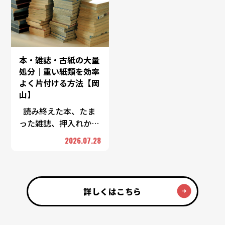
…
…
本・雑誌・古紙の大量
処分｜重い紙類を効率
よく片付ける方法【岡
山】
読み終えた本、たま
った雑誌、押入れから
出てきた古い書類——
2026.07.28
紙類は一つひとつは軽
くても、まとまるとか
なりの重さになりま
す。「重くて運べな
詳しくはこちら
い」 …